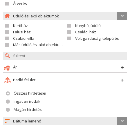
Árverés
Üdülő és lakó objektumok
Kertiház
Kunyhó, üdülő
Falusi ház
Családi ház
Családi villa
Volt gazdasági település
Más üdülő és lakó objektumok
Ár
Padló felület
Összes hirdetései
Ingatlan irodák
Magán hírdetés
Dátuma lemenő