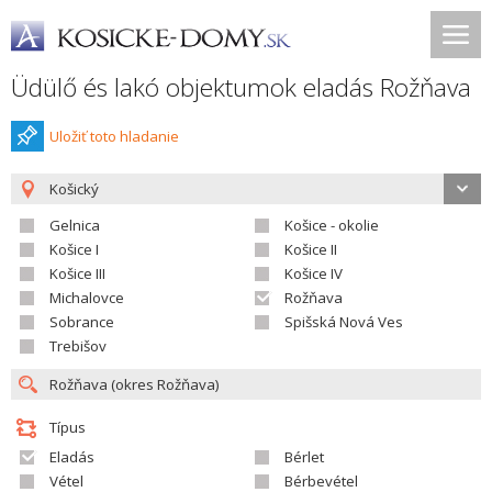
Üdülő és lakó objektumok eladás Rožňava
Uložiť toto hladanie
Košický
Gelnica
Košice - okolie
Košice I
Košice II
Košice III
Košice IV
Michalovce
Rožňava
Sobrance
Spišská Nová Ves
Trebišov
Típus
Eladás
Bérlet
Vétel
Bérbevétel