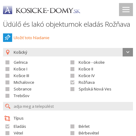
Üdülő és lakó objektumok eladás Rožňava
Uložiť toto hladanie
Košický
Gelnica
Košice - okolie
Košice I
Košice II
Košice III
Košice IV
Michalovce
Rožňava
Sobrance
Spišská Nová Ves
Trebišov
Típus
Eladás
Bérlet
Vétel
Bérbevétel