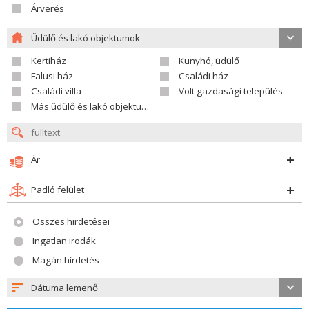
Árverés
Üdülő és lakó objektumok
Kertiház
Kunyhó, üdülő
Falusi ház
Családi ház
Családi villa
Volt gazdasági település
Más üdülő és lakó objektumok
Ár
Padló felület
Összes hirdetései
Ingatlan irodák
Magán hírdetés
Dátuma lemenő