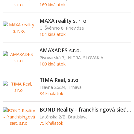
169 kínálatok
MAXA reality s. r. o.
G. Švéniho 8, Prievidza
104 kínálatok
AMAXADES s.r.o.
Pivovarská 7,, NITRA, SLOVAKIA
100 kínálatok
TIMA Real, s.r.o.
Hlavná 26/34, Trnava
84 kínálatok
BOND Reality - franchisingová sieť, s.r.o.
Laténska 2/B, Bratislava
75 kínálatok