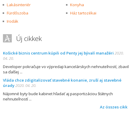
Lakásinteriér
Konyha
Fürdőszoba
Ház tartozékai
Irodák
Új cikkek
Košické biznis centrum kúpili od Penty jej bývalí manažéri
2020.
04. 20.
Developer pokračuje vo výpredaji kancelárskych nehnuteľností, zbavil
sa ďalšej
Vláda chce zdigitalizovať stavebné konanie, zruší aj stavebné
úrady
2020. 04. 20.
Nájomné byty bude kabinet hľadať aj pasportizáciou štátnych
nehnuteľností
Az összes cikk