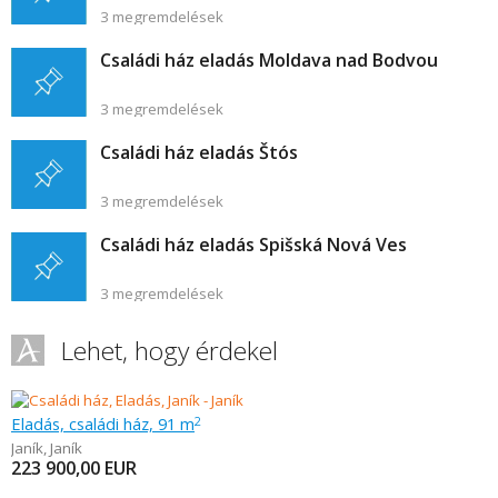
3 megremdelések
Családi ház eladás Moldava nad Bodvou
3 megremdelések
Családi ház eladás Štós
3 megremdelések
Családi ház eladás Spišská Nová Ves
3 megremdelések
Lehet, hogy érdekel
Eladás, családi ház, 91 m
2
Janík
,
Janík
223 900,00
EUR