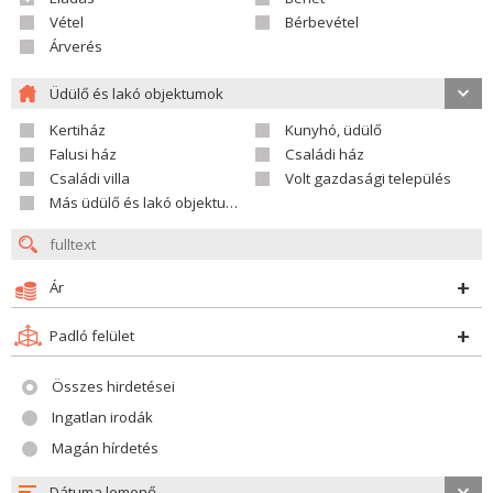
Vétel
Bérbevétel
Árverés
Üdülő és lakó objektumok
Kertiház
Kunyhó, üdülő
Falusi ház
Családi ház
Családi villa
Volt gazdasági település
Más üdülő és lakó objektumok
Ár
Padló felület
Összes hirdetései
Ingatlan irodák
Magán hírdetés
Dátuma lemenő