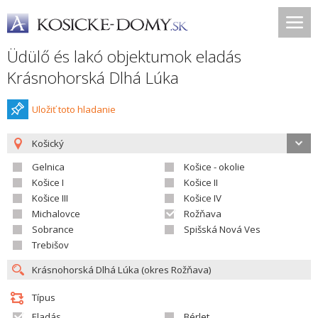
Üdülő és lakó objektumok eladás
Krásnohorská Dlhá Lúka
Uložiť toto hladanie
Košický
Gelnica
Košice - okolie
Košice I
Košice II
Košice III
Košice IV
Michalovce
Rožňava
Sobrance
Spišská Nová Ves
Trebišov
Típus
Eladás
Bérlet