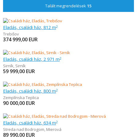
Talált megrendelések
15
Eladás, családi ház, 812 m
2
Trebišov
374 999,00
EUR
Eladás, családi ház, 2 971 m
2
Sirník
,
Sirník
59 999,00
EUR
Eladás, családi ház, 800 m
2
Zemplínska Teplica
90 000,00
EUR
Eladás, családi ház, 634 m
2
Streda nad Bodrogom
,
Mierová
89 990,00
EUR