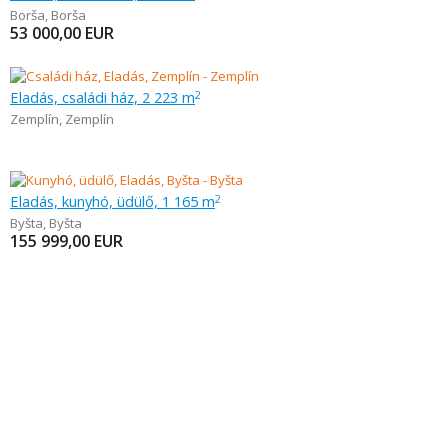
Borša
,
Borša
53 000,00
EUR
Eladás, családi ház, 2 223 m
2
Zemplín
,
Zemplín
Eladás, kunyhó, üdülő, 1 165 m
2
Byšta
,
Byšta
155 999,00
EUR