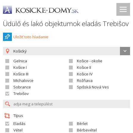
Üdülő és lakó objektumok eladás Trebišov
Uložiť toto hladanie
Košický
Gelnica
Košice - okolie
Košice I
Košice II
Košice III
Košice IV
Michalovce
Rožňava
Sobrance
Spišská Nová Ves
Trebišov
Típus
Eladás
Bérlet
Vétel
Bérbevétel