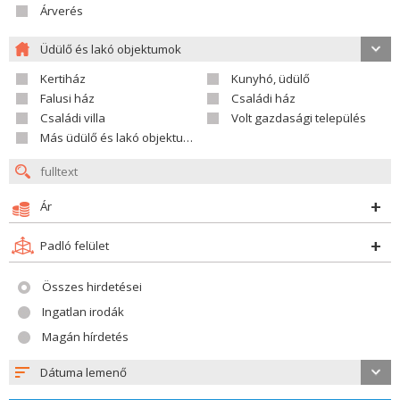
Árverés
Üdülő és lakó objektumok
Kertiház
Kunyhó, üdülő
Falusi ház
Családi ház
Családi villa
Volt gazdasági település
Más üdülő és lakó objektumok
Ár
Padló felület
Összes hirdetései
Ingatlan irodák
Magán hírdetés
Dátuma lemenő