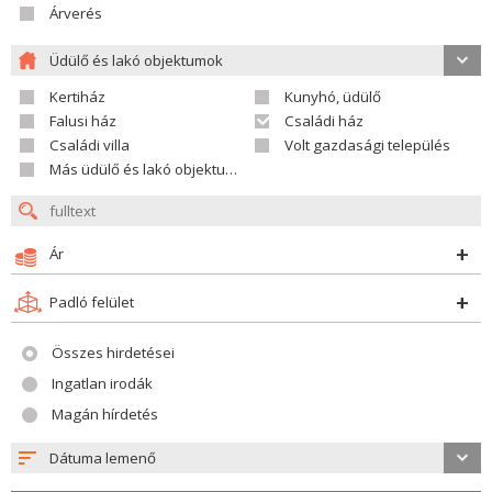
Árverés
Üdülő és lakó objektumok
Kertiház
Kunyhó, üdülő
Falusi ház
Családi ház
Családi villa
Volt gazdasági település
Más üdülő és lakó objektumok
Ár
Padló felület
Összes hirdetései
Ingatlan irodák
Magán hírdetés
Dátuma lemenő