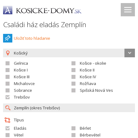
Családi ház eladás Zemplín
Uložiť toto hladanie
Košický
Gelnica
Košice - okolie
Košice I
Košice II
Košice III
Košice IV
Michalovce
Rožňava
Sobrance
Spišská Nová Ves
Trebišov
Típus
Eladás
Bérlet
Vétel
Bérbevétel