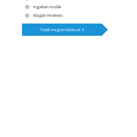
Ingatlan irodák
Magán hírdetés
Talált megrendelések
1