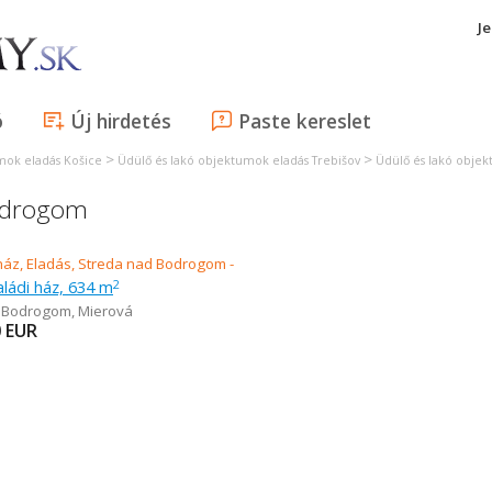
J
ó
Új hirdetés
Paste kereslet
>
>
mok eladás Košice
Üdülő és lakó objektumok eladás Trebišov
Üdülő és lakó obje
Bodrogom
aládi ház, 634 m
2
d Bodrogom
,
Mierová
0
EUR