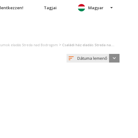
elentkezzen!
Tagjai
Magyar
>
ktumok eladás Streda nad Bodrogom
Családi ház eladás Streda nad Bodrogom
Dátuma lemenő