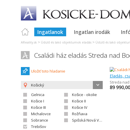
Ingatlanok
Ingatlan irodák
Inf
>
>
AReality.sk
Üdülő és lakó objektumok eladás
Üdülő és lakó objektu
Családi ház eladás Streda nad 
Uložiť toto hladanie
Eladás, cs
Streda na
Košický
89 990,0
Gelnica
Košice - okolie
Košice I
Košice II
Košice III
Košice IV
Michalovce
Rožňava
Sobrance
Spišská Nová Ves
Trebišov