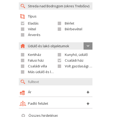
Típus
Eladás
Bérlet
Vétel
Bérbevétel
Árverés
Üdülő és lakó objektumok
Kertiház
Kunyhó, üdülő
Falusi ház
Családi ház
Családi villa
Volt gazdasági település
Más üdülő és lakó objektumok
Ár
Padló felület
Összes hirdetései