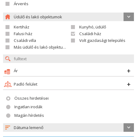
Árverés
Üdülő és lakó objektumok
Kertiház
Kunyhó, üdülő
Falusi ház
Családi ház
Családi villa
Volt gazdasági település
Más üdülő és lakó objektumok
Ár
Padló felület
Összes hirdetései
Ingatlan irodák
Magán hírdetés
Dátuma lemenő