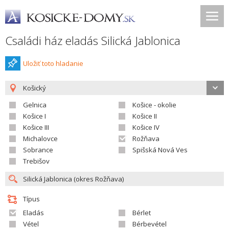
Családi ház eladás Silická Jablonica
Uložiť toto hladanie
Košický
Gelnica
Košice - okolie
Košice I
Košice II
Košice III
Košice IV
Michalovce
Rožňava
Sobrance
Spišská Nová Ves
Trebišov
Típus
Eladás
Bérlet
Vétel
Bérbevétel