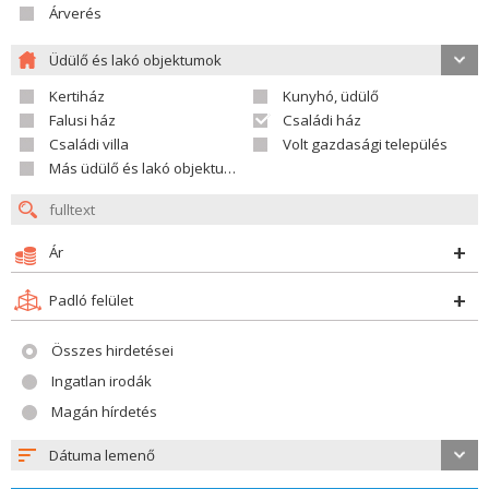
Árverés
Üdülő és lakó objektumok
Kertiház
Kunyhó, üdülő
Falusi ház
Családi ház
Családi villa
Volt gazdasági település
Más üdülő és lakó objektumok
Ár
Padló felület
Összes hirdetései
Ingatlan irodák
Magán hírdetés
Dátuma lemenő