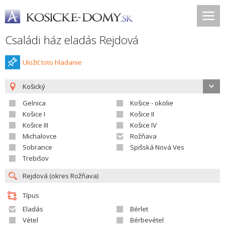
Családi ház eladás Rejdová
Uložiť toto hladanie
Košický
Gelnica
Košice - okolie
Košice I
Košice II
Košice III
Košice IV
Michalovce
Rožňava
Sobrance
Spišská Nová Ves
Trebišov
Típus
Eladás
Bérlet
Vétel
Bérbevétel