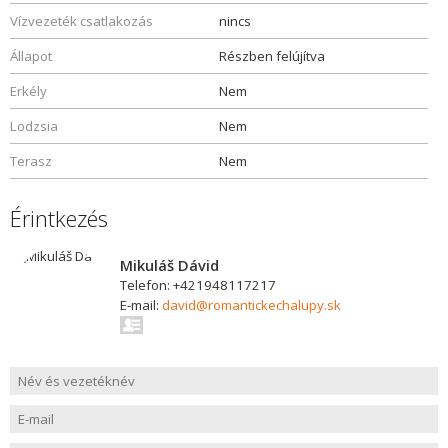
Vízvezeték csatlakozás
nincs
Állapot
Részben felújítva
Erkély
Nem
Lodzsia
Nem
Terasz
Nem
Érintkezés
Mikuláš Dávid
Telefon: +421948117217
E-mail:
david@romantickechalupy.sk