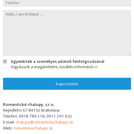
Egyetértek a személyes adatok feldolgozásával
Vigyázunk a magánéletre, további információ
itt
Kapcsolatok
Romantické chalupy, s.r.o.
Nejedlého 67
84102
Bratislava
Telefon:
0918 789 218, 0911 291 632
E-mail:
chalupy@romantickechalupy.sk
Web:
romantickechalupy.sk