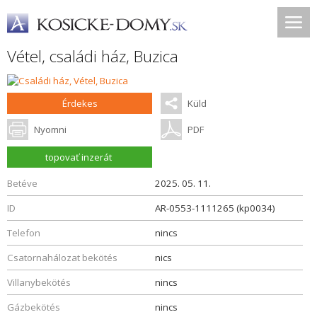
Vétel, családi ház,
Buzica
Érdekes
Küld
Nyomni
PDF
topovať inzerát
Betéve
2025. 05. 11.
ID
AR-0553-1111265 (kp0034)
Telefon
nincs
Csatornahálozat bekötés
nics
Villanybekötés
nincs
Gázbekötés
nincs