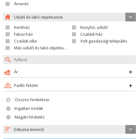
Árverés
Üdülő és lakó objektumok
Kertiház
Kunyhó, üdülő
Falusi ház
Családi ház
Családi villa
Volt gazdasági település
Más üdülő és lakó objektumok
Ár
Padló felület
Összes hirdetései
Ingatlan irodák
Magán hírdetés
Dátuma lemenő