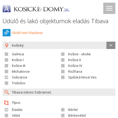
Üdülő és lakó objektumok eladás Tibava
Uložiť toto hladanie
Košický
Gelnica
Košice - okolie
Košice I
Košice II
Košice III
Košice IV
Michalovce
Rožňava
Sobrance
Spišská Nová Ves
Trebišov
Típus
Eladás
Bérlet
Vétel
Bérbevétel