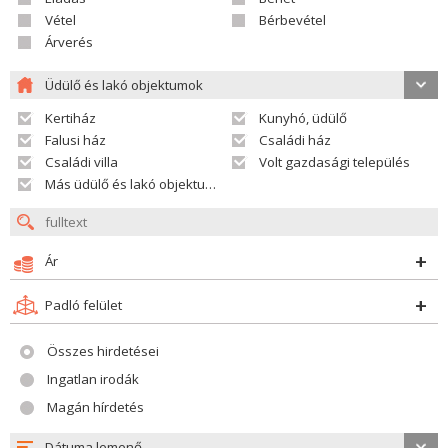
Vétel
Bérbevétel
Árverés
Üdülő és lakó objektumok
Kertiház
Kunyhó, üdülő
Falusi ház
Családi ház
Családi villa
Volt gazdasági település
Más üdülő és lakó objektumok
Ár
Padló felület
Összes hirdetései
Ingatlan irodák
Magán hírdetés
Dátuma lemenő