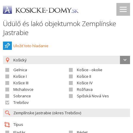
Üdülő és lakó objektumok Zemplínske
Jastrabie
Uložiť toto hladanie
Košický
Gelnica
Košice - okolie
Košice I
Košice II
Košice III
Košice IV
Michalovce
Rožňava
Sobrance
Spišská Nová Ves
Trebišov
Típus
Eladás
Bérlet