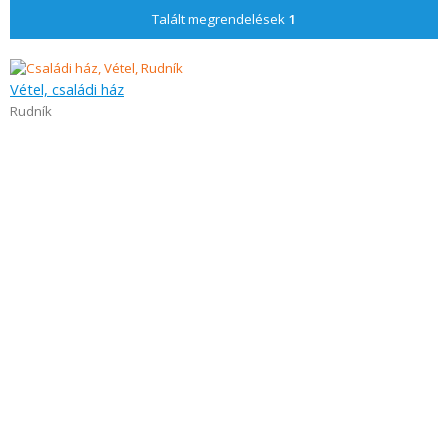
Talált megrendelések
1
Vétel, családi ház
Rudník