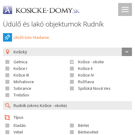
Üdülő és lakó objektumok Rudník
Uložiť toto hladanie
Košický
Gelnica
Košice - okolie
Košice I
Košice II
Košice III
Košice IV
Michalovce
Rožňava
Sobrance
Spišská Nová Ves
Trebišov
Típus
Eladás
Bérlet
Vétel
Bérbevétel