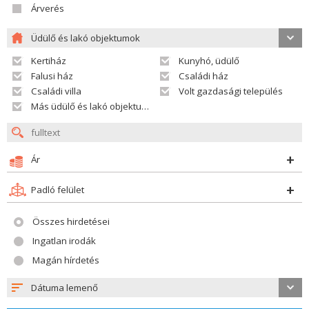
Árverés
Üdülő és lakó objektumok
Kertiház
Kunyhó, üdülő
Falusi ház
Családi ház
Családi villa
Volt gazdasági település
Más üdülő és lakó objektumok
Ár
Padló felület
Összes hirdetései
Ingatlan irodák
Magán hírdetés
Dátuma lemenő