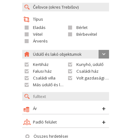
Típus
Eladás
Bérlet
Vétel
Bérbevétel
Árverés
Üdülő és lakó objektumok
Kertiház
Kunyhó, üdülő
Falusi ház
Családi ház
Családi villa
Volt gazdasági település
Más üdülő és lakó objektumok
Ár
Padló felület
Összes hirdetései