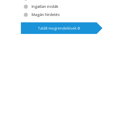
Ingatlan irodák
Magán hírdetés
Talált megrendelések
0