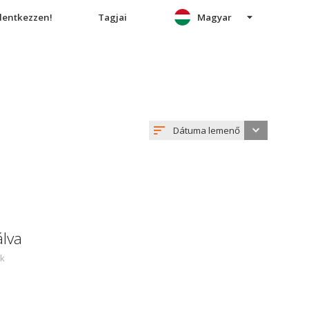
elentkezzen!
Tagjai
Magyar
Dátuma lemenő
álva
ek