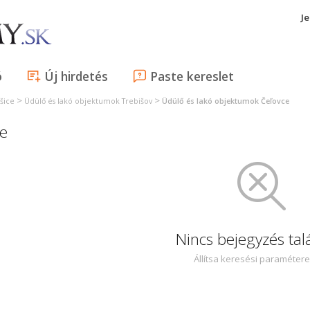
J
ó
Új hirdetés
Paste kereslet
>
>
šice
Üdülő és lakó objektumok Trebišov
Üdülő és lakó objektumok Čeľovce
ce
Nincs bejegyzés tal
Állítsa keresési paraméter