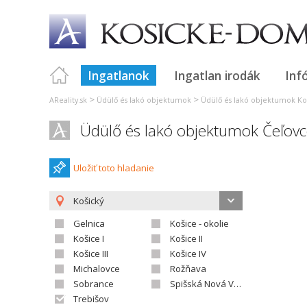
Ingatlanok
Ingatlan irodák
Inf
>
>
AReality.sk
Üdülő és lakó objektumok
Üdülő és lakó objektumok Ko
Üdülő és lakó objektumok Čeľov
Uložiť toto hladanie
Košický
Gelnica
Košice - okolie
Košice I
Košice II
Košice III
Košice IV
Michalovce
Rožňava
Sobrance
Spišská Nová Ves
Trebišov