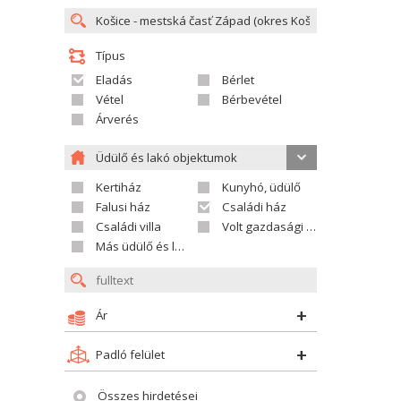
Típus
Eladás
Bérlet
Vétel
Bérbevétel
Árverés
Üdülő és lakó objektumok
Kertiház
Kunyhó, üdülő
Falusi ház
Családi ház
Családi villa
Volt gazdasági település
Más üdülő és lakó objektumok
Ár
Padló felület
Összes hirdetései