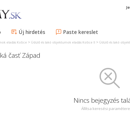
J
ó
Új hirdetés
Paste kereslet
>
>
mok eladás Košice
Üdülő és lakó objektumok eladás Košice II
Üdülő és lakó objek
ská časť Západ
Nincs bejegyzés tal
Állítsa keresési paraméter