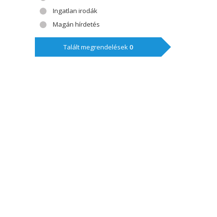
Ingatlan irodák
Magán hírdetés
Talált megrendelések
0