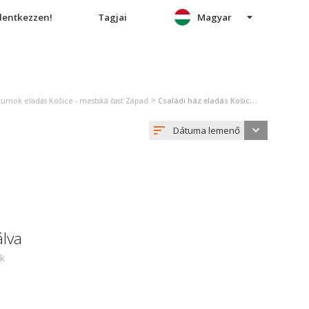
elentkezzen!
Tagjai
Magyar
>
tumok eladás Košice - mestská časť Západ
Családi ház eladás Košice - mestská časť Západ
Dátuma lemenő
álva
ek