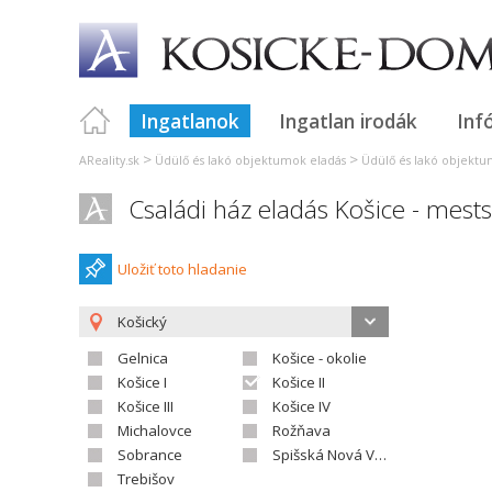
Ingatlanok
Ingatlan irodák
Inf
>
>
AReality.sk
Üdülő és lakó objektumok eladás
Üdülő és lakó objektu
Családi ház eladás Košice - mest
Uložiť toto hladanie
Košický
Gelnica
Košice - okolie
Košice I
Košice II
Košice III
Košice IV
Michalovce
Rožňava
Sobrance
Spišská Nová Ves
Trebišov